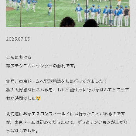
Company
会社情報
Blog
2025.07.15
ブログ
こんにちは☆
Faq
帯広テクニカルセンターの藤村です。
よくある質問
先月、東京ドームへ野球観戦をしに行ってきました！
Contact
私の大好きな日ハム戦を、しかも誕生日に行けるなんてとても幸
問い合わせ
せな時間でした
03-5366-3567
北海道にあるエスコンフィールドには行ったことがあるのです
Weekdays
9:30
- 6:30
AM
PM
が、東京ドームは初めてだったので、ずっとテンションが上がり
っぱなしでした。