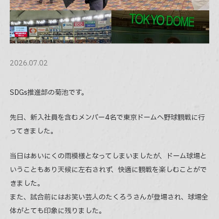
Company
会社情報
Blog
2026.07.02
ブログ
SDGs推進部の菊池です。
Faq
よくある質問
先日、新入社員を含むメンバー4名で東京ドームへ野球観戦に行
ってきました。
Contact
問い合わせ
当日はあいにくの雨模様となってしまいましたが、ドーム球場と
いうこともあり天候に左右されず、快適に観戦を楽しむことがで
03-5366-3567
きました。
Weekdays
9:30
- 6:30
AM
PM
また、試合前にはお笑い芸人のたくろうさんが登場され、球場全
体がとても印象に残りました。