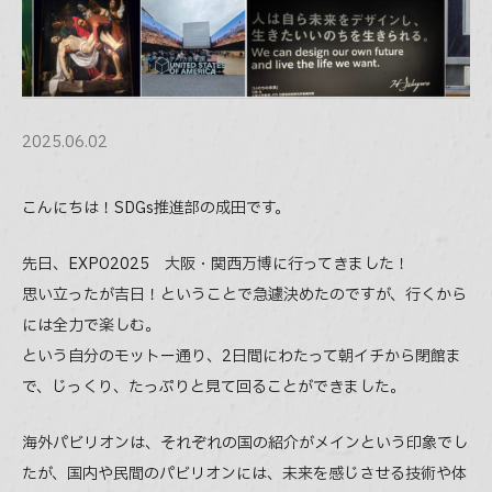
Company
会社情報
Blog
2025.06.02
ブログ
こんにちは！SDGs推進部の成田です。
Faq
よくある質問
先日、EXPO2025 大阪・関西万博に行ってきました！
思い立ったが吉日！ということで急遽決めたのですが、行くから
Contact
には全力で楽しむ。
問い合わせ
という自分のモットー通り、2日間にわたって朝イチから閉館ま
で、じっくり、たっぷりと見て回ることができました。
03-5366-3567
Weekdays
9:30
- 6:30
AM
PM
海外パビリオンは、それぞれの国の紹介がメインという印象でし
たが、国内や民間のパビリオンには、未来を感じさせる技術や体