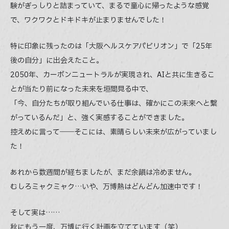
験がぎっしりと詰まっていて、まるで童心に帰ったような感覚
で、ワクワクとドキドキが止まりませんでした！
特に印象に残ったのは「大阪ヘルスケアパビリオン」で「25年
後の自分」に出会えたこと。
2050年、カーボンニュートラルが実現され、AIと共に生きるこ
とが当たり前になった未来を垣間見る中で、
「今、自分たちが取り組んでいる仕事は、確かにこの未来へと繋
がっているんだ」と、強く実感することができました。
控えめに言って――そこには、素晴らしい未来が広がっていまし
た！
あれから数週間が経ちましたが、まだ余韻は冷めません。
むしろミャクミャク…いや、万博熱はどんどん加速中です！
そして実は……
秋にもう一度、万博に行く計画を立てています（笑）