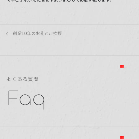
何卒ご了承いただきますようよろしくお願い致します。
Company
会社情報
創業10年のお礼とご挨拶
Blog
ブログ
Faq
よくある質問
よくある質問
Faq
Contact
問い合わせ
03-5366-3567
Weekdays
9:30
- 6:30
AM
PM