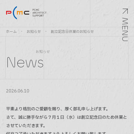
MENU
ホーム
お知らせ
創立記念日休業のお知らせ
お知らせ
News
Top
トップ
2026.06.10
Service
サービス
平素より格別のご愛顧を賜り、厚く御礼申し上げます。
さて、誠に勝手ながら７月１日（水）は創立記念日のため休業と
Archivements
させていただきます。
実績紹介