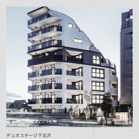
Company
会社情報
Blog
ブログ
Faq
よくある質問
Contact
問い合わせ
03-5366-3567
Weekdays
9:30
- 6:30
AM
PM
デュオステージ下北沢