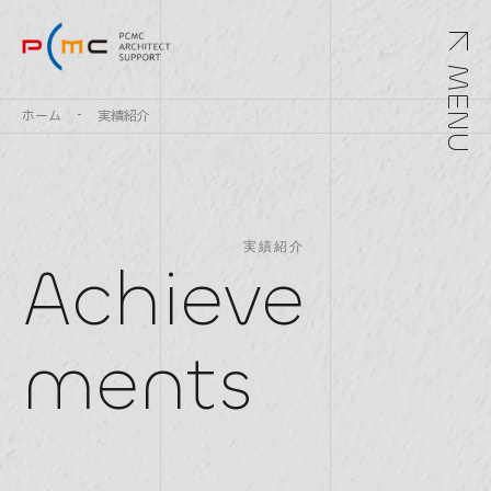
MENU
ホーム
実績紹介
実績紹介
Achieve
Top
トップ
ments
Service
サービス
Archivements
実績紹介