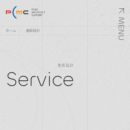
MENU
ホーム
意匠設計
意匠設計
Service
Top
トップ
Service
サービス
Archivements
実績紹介