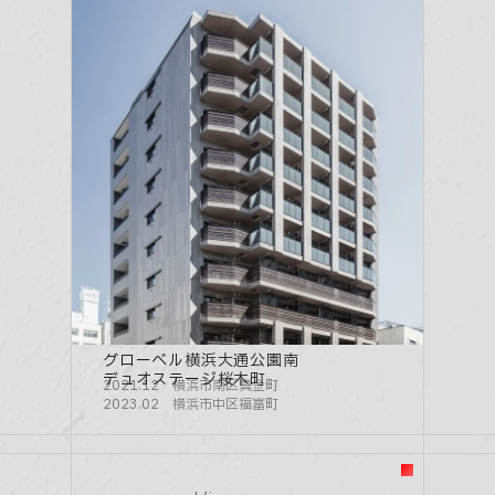
グローベル横浜大通公園南
デュオステージ桜木町
2021.12 横浜市南区真金町
2023.02 横浜市中区福富町