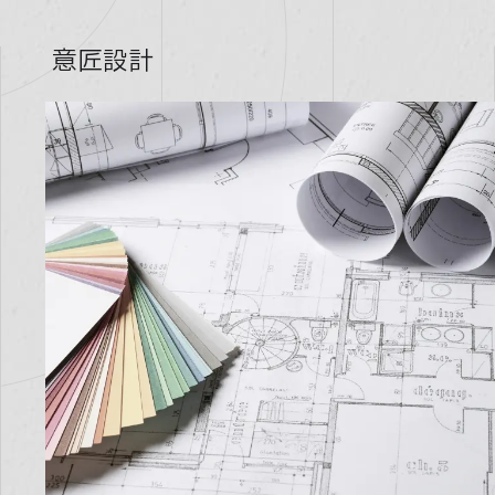
Company
意匠設計
会社情報
Blog
ブログ
Faq
よくある質問
Contact
問い合わせ
03-5366-3567
Weekdays
9:30
- 6:30
AM
PM